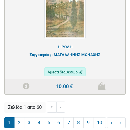
Η ΡΟΔΗ
Συγγραφέας:
ΜΑΓΔΑΛΗΝΗΣ ΜΟΝΑΧΗΣ
Άμεσα διαθέσιμο
10.00
€
«
‹
Σελίδα 1 από 60
1
2
3
4
5
6
7
8
9
10
›
»