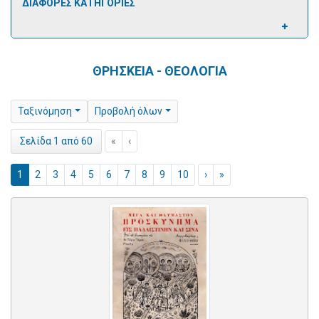
ΔΙΑΦΟΡΕΣ ΚΑΤΗΓΟΡΙΕΣ
ΘΡΗΣΚΕΙΑ - ΘΕΟΛΟΓΙΑ
Ταξινόμηση
Προβολή όλων
«
‹
Σελίδα 1 από 60
1
2
3
4
5
6
7
8
9
10
›
»