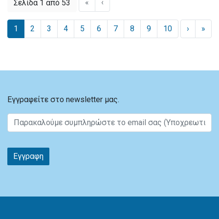
«
‹
Σελίδα 1 από 53
1
2
3
4
5
6
7
8
9
10
›
»
Εγγραφείτε στο newsletter μας.
Εγγραφη