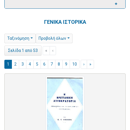
ΓΕΝΙΚΑ ΙΣΤΟΡΙΚΑ
Ταξινόμηση
Προβολή όλων
«
‹
Σελίδα 1 από 53
1
2
3
4
5
6
7
8
9
10
›
»