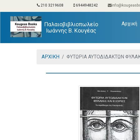
210 3219608
6944948242
info@kougeasbo
(
Αρχική
Παλαιοβιβλιοπωλείο
Ιωάννης Β. Κουγέας
ΑΡΧΙΚΗ
ΦΥΤΩΡΙΑ ΑΥΤΟΔΙΔΑΚΤΩΝ ΦΥΛΑΚ