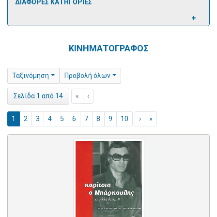
ΔΙΑΦΟΡΕΣ ΚΑΤΗΓΟΡΙΕΣ
ΚΙΝΗΜΑΤΟΓΡΑΦΟΣ
Ταξινόμηση
Προβολή όλων
«
‹
Σελίδα 1 από 14
1
2
3
4
5
6
7
8
9
10
›
»