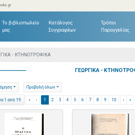
oks.gr
current)
Το βιβλιοπωλείο
Κατάλογος
Τρόποι
μας
Συγγραφέων
Παραγγελίας
ΓΙΚΑ - ΚΤΗΝΟΤΡΟΦΙΚΑ
ΓΕΩΡΓΙΚΑ - ΚΤΗΝΟΤΡΟ
νόμηση
Προβολή όλων
«
‹
1
2
3
4
5
6
7
8
9
10
›
»
δα 1 από 19