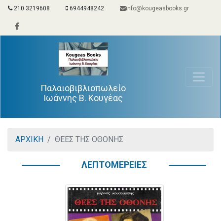
210 3219608
6944948242
info@kougeasbooks.gr
Παλαιοβιβλιοπωλείο
Ιωάννης Β. Κουγέας
ΑΡΧΙΚΗ
ΘΕΕΣ ΤΗΣ ΟΘΟΝΗΣ
ΛΕΠΤΟΜΕΡΕΙΕΣ