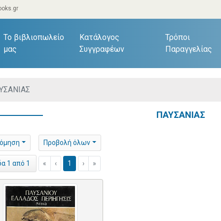
oks.gr
current)
Το βιβλιοπωλείο
Κατάλογος
Τρόποι
μας
Συγγραφέων
Παραγγελίας
ΥΣΑΝΙΑΣ
ΠΑΥΣΑΝΙΑΣ
νόμηση
Προβολή όλων
«
‹
1
›
»
δα 1 από 1