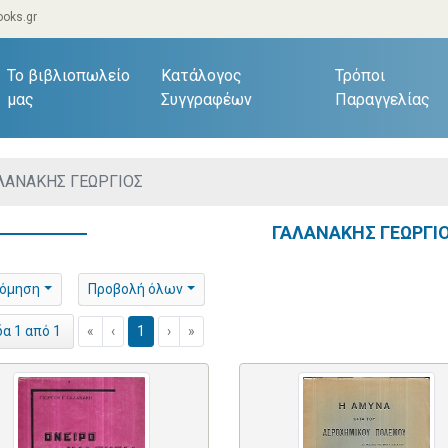
oks.gr
current)
Το βιβλιοπωλείο
Κατάλογος
Τρόποι
μας
Συγγραφέων
Παραγγελίας
ΛΑΝΑΚΗΣ ΓΕΩΡΓΙΟΣ
ΓΑΛΑΝΑΚΗΣ ΓΕΩΡΓΙ
νόμηση
Προβολή όλων
«
‹
1
›
»
δα 1 από 1