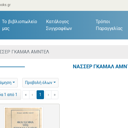
oks.gr
current)
Το βιβλιοπωλείο
Κατάλογος
Τρόποι
μας
Συγγραφέων
Παραγγελίας
ΣΣΕΡ ΓΚΑΜΑΛ ΑΜΝΤΕΛ
ΝΑΣΣΕΡ ΓΚΑΜΑΛ ΑΜΝ
νόμηση
Προβολή όλων
«
‹
1
›
»
δα 1 από 1