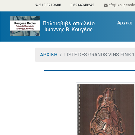
210 3219608
6944948242
info@kougeasbo
(
Αρχική
Παλαιοβιβλιοπωλείο
Ιωάννης Β. Κουγέας
ΑΡΧΙΚΗ
LISTE DES GRANDS VINS FINS 1