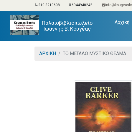
210 3219608
6944948242
info@kougeasbo
(
Αρχική
Παλαιοβιβλιοπωλείο
Ιωάννης Β. Κουγέας
ΑΡΧΙΚΗ
ΤΟ ΜΕΓΑΛΟ ΜΥΣΤΙΚΟ ΘΕΑΜΑ