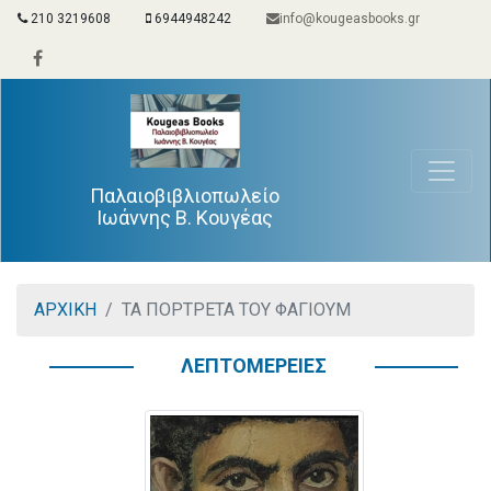
210 3219608
6944948242
info@kougeasbooks.gr
Παλαιοβιβλιοπωλείο
Ιωάννης Β. Κουγέας
ΑΡΧΙΚΗ
ΤΑ ΠΟΡΤΡΕΤΑ ΤΟΥ ΦΑΓΙΟΥΜ
ΛΕΠΤΟΜΕΡΕΙΕΣ