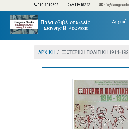
210 3219608
6944948242
info@kougeasbo
(
Αρχική
Παλαιοβιβλιοπωλείο
Ιωάννης Β. Κουγέας
ΑΡΧΙΚΗ
ΕΞΩΤΕΡΙΚΗ ΠΟΛΙΤΙΚΗ 1914-192