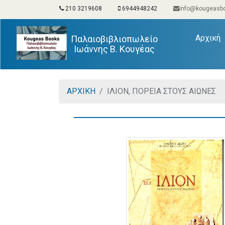
210 3219608
6944948242
info@kougeasbo
(
Αρχική
Παλαιοβιβλιοπωλείο
Ιωάννης Β. Κουγέας
ΑΡΧΙΚΗ
ΙΛΙΟΝ, ΠΟΡΕΙΑ ΣΤΟΥΣ ΑΙΩΝΕΣ