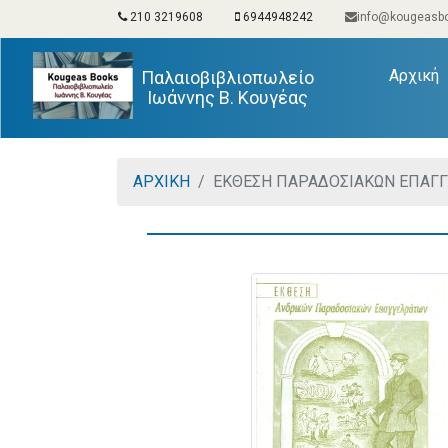
210 3219608
6944948242
info@kougeasbo
(
Αρχική
Παλαιοβιβλιοπωλείο
Ιωάννης Β. Κουγέας
ΑΡΧΙΚΗ
ΕΚΘΕΣΗ ΠΑΡΑΔΟΣΙΑΚΩΝ ΕΠΑΓ