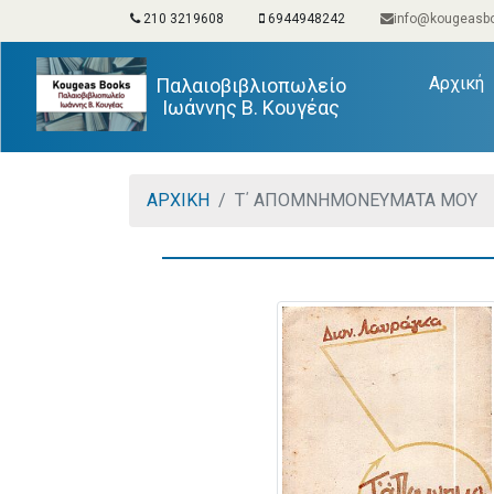
210 3219608
6944948242
info@kougeasbo
(
Αρχική
Παλαιοβιβλιοπωλείο
Ιωάννης Β. Κουγέας
ΑΡΧΙΚΗ
Τ΄ ΑΠΟΜΝΗΜΟΝΕΥΜΑΤΑ ΜΟΥ