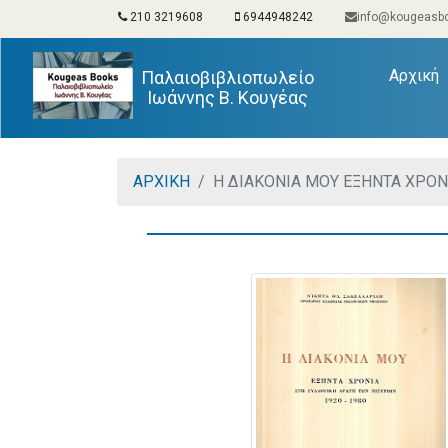
210 3219608
6944948242
info@kougeasbo
(
Αρχική
Παλαιοβιβλιοπωλείο
Ιωάννης Β. Κουγέας
ΑΡΧΙΚΗ
Η ΔΙΑΚΟΝΙΑ ΜΟΥ ΕΞΗΝΤΑ ΧΡΟΝ