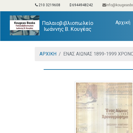
210 3219608
6944948242
info@kougeasbo
(
Αρχική
Παλαιοβιβλιοπωλείο
Ιωάννης Β. Κουγέας
ΑΡΧΙΚΗ
ΕΝΑΣ ΑΙΩΝΑΣ 1899-1999 ΧΡΟ