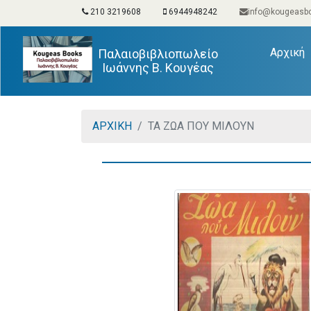
210 3219608
6944948242
info@kougeasbo
(
Αρχική
Παλαιοβιβλιοπωλείο
Ιωάννης Β. Κουγέας
ΑΡΧΙΚΗ
ΤΑ ΖΩΑ ΠΟΥ ΜΙΛΟΥΝ