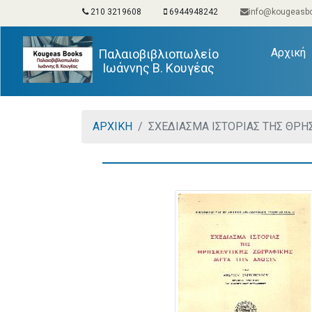
210 3219608
6944948242
info@kougeasbo
(
Αρχική
Παλαιοβιβλιοπωλείο
Ιωάννης Β. Κουγέας
ΑΡΧΙΚΗ
ΣΧΕΔΙΑΣΜΑ ΙΣΤΟΡΙΑΣ ΤΗΣ ΘΡΗ