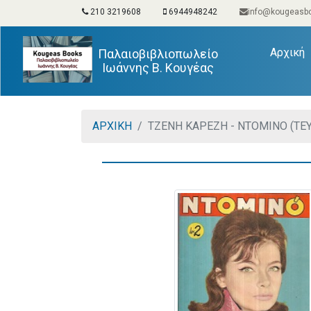
210 3219608
6944948242
info@kougeasbo
(
Αρχική
Παλαιοβιβλιοπωλείο
Ιωάννης Β. Κουγέας
ΑΡΧΙΚΗ
ΤΖΕΝΗ ΚΑΡΕΖΗ - ΝΤΟΜΙΝΟ (ΤΕΥ