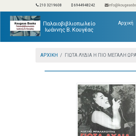
210 3219608
6944948242
info@kougeasbo
(
Αρχική
Παλαιοβιβλιοπωλείο
Ιωάννης Β. Κουγέας
ΑΡΧΙΚΗ
ΓΙΩΤΑ ΛΥΔΙΑ Η ΠΙΟ ΜΕΓΑΛΗ ΩΡΑ