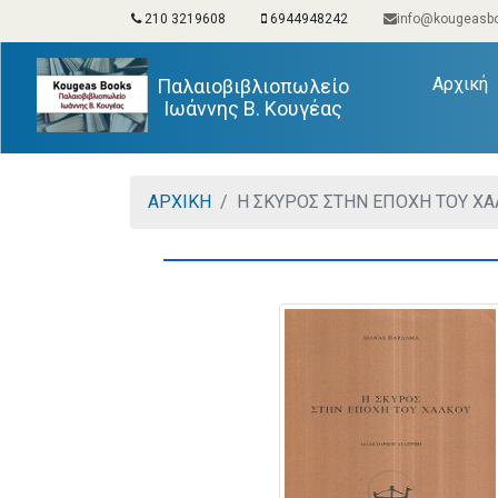
210 3219608
6944948242
info@kougeasbo
(
Αρχική
Παλαιοβιβλιοπωλείο
Ιωάννης Β. Κουγέας
ΑΡΧΙΚΗ
Η ΣΚΥΡΟΣ ΣΤΗΝ ΕΠΟΧΗ ΤΟΥ Χ