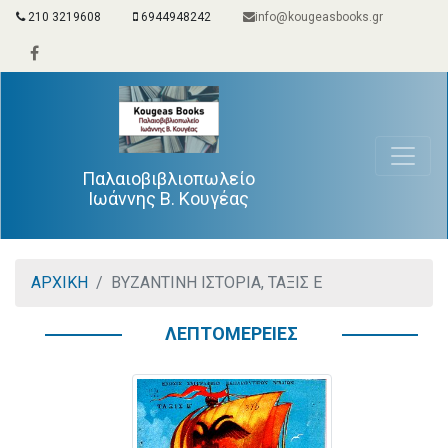
210 3219608
6944948242
info@kougeasbooks.gr
Παλαιοβιβλιοπωλείο
Ιωάννης Β. Κουγέας
ΑΡΧΙΚΗ
ΒΥΖΑΝΤΙΝΗ ΙΣΤΟΡΙΑ, ΤΑΞΙΣ Ε
ΛΕΠΤΟΜΕΡΕΙΕΣ