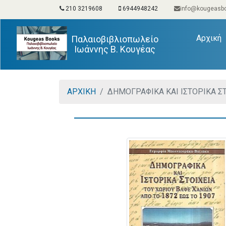
210 3219608
6944948242
info@kougeasbo
(
Αρχική
Παλαιοβιβλιοπωλείο
Ιωάννης Β. Κουγέας
ΑΡΧΙΚΗ
ΔΗΜΟΓΡΑΦΙΚΑ ΚΑΙ ΙΣΤΟΡΙΚΑ ΣΤ