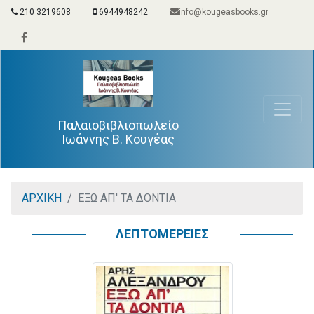
210 3219608
6944948242
info@kougeasbooks.gr
Παλαιοβιβλιοπωλείο
Ιωάννης Β. Κουγέας
ΑΡΧΙΚΗ
ΕΞΩ ΑΠ' ΤΑ ΔΟΝΤΙΑ
ΛΕΠΤΟΜΕΡΕΙΕΣ