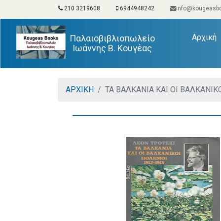
210 3219608
6944948242
info@kougeasbo
(
Αρχική
Παλαιοβιβλιοπωλείο
Ιωάννης Β. Κουγέας
ΑΡΧΙΚΗ
ΤΑ ΒΑΛΚΑΝΙΑ ΚΑΙ ΟΙ ΒΑΛΚΑΝΙΚ