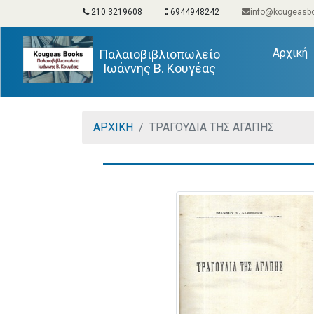
210 3219608
6944948242
info@kougeasbo
(
Αρχική
Παλαιοβιβλιοπωλείο
Ιωάννης Β. Κουγέας
ΑΡΧΙΚΗ
ΤΡΑΓΟΥΔΙΑ ΤΗΣ ΑΓΑΠΗΣ