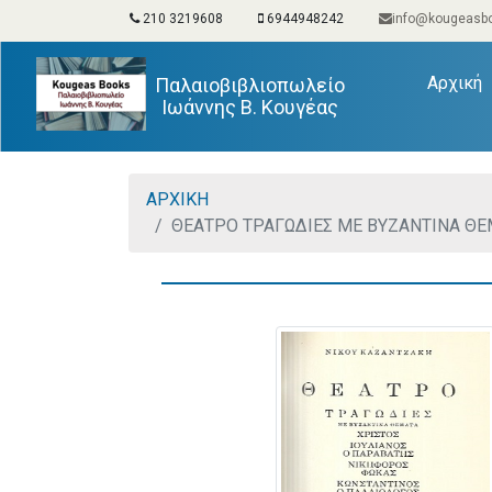
210 3219608
6944948242
info@kougeasbo
(
Αρχική
Παλαιοβιβλιοπωλείο
Ιωάννης Β. Κουγέας
ΑΡΧΙΚΗ
ΘΕΑΤΡΟ ΤΡΑΓΩΔΙΕΣ ΜΕ ΒΥΖΑΝΤΙΝΑ ΘΕΜ