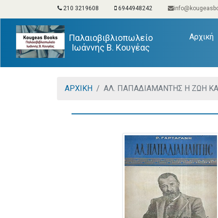
210 3219608
6944948242
info@kougeasbo
(
Αρχική
Παλαιοβιβλιοπωλείο
Ιωάννης Β. Κουγέας
ΑΡΧΙΚΗ
ΑΛ. ΠΑΠΑΔΙΑΜΑΝΤΗΣ Η ΖΩΗ ΚΑ