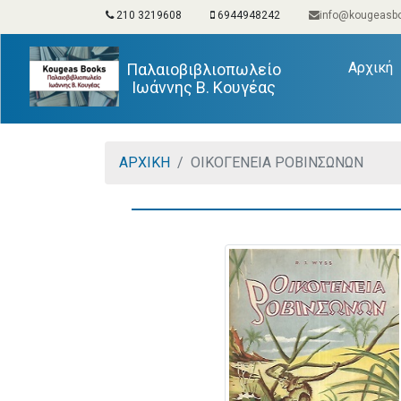
210 3219608
6944948242
info@kougeasbo
(
Αρχική
Παλαιοβιβλιοπωλείο
Ιωάννης Β. Κουγέας
ΑΡΧΙΚΗ
ΟΙΚΟΓΕΝΕΙΑ ΡΟΒΙΝΣΩΝΩΝ