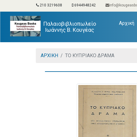
210 3219608
6944948242
info@kougeasbo
(
Αρχική
Παλαιοβιβλιοπωλείο
Ιωάννης Β. Κουγέας
ΑΡΧΙΚΗ
ΤΟ ΚΥΠΡΙΑΚΟ ΔΡΑΜΑ