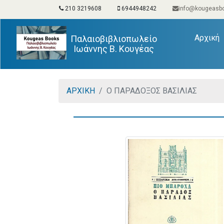
210 3219608
6944948242
info@kougeasbo
(
Αρχική
Παλαιοβιβλιοπωλείο
Ιωάννης Β. Κουγέας
ΑΡΧΙΚΗ
Ο ΠΑΡΑΔΟΞΟΣ ΒΑΣΙΛΙΑΣ