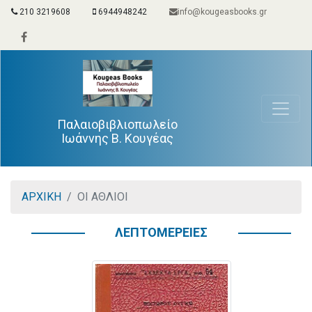
210 3219608
6944948242
info@kougeasbooks.gr
Παλαιοβιβλιοπωλείο
Ιωάννης Β. Κουγέας
ΑΡΧΙΚΗ
ΟΙ ΑΘΛΙΟΙ
ΛΕΠΤΟΜΕΡΕΙΕΣ