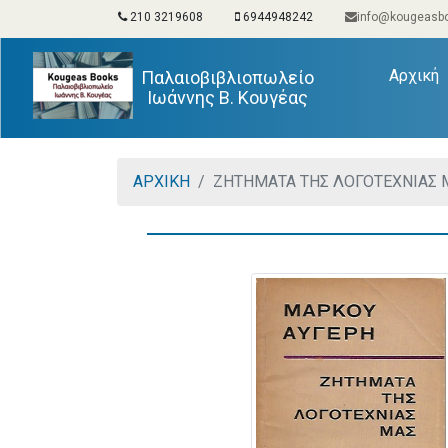
210 3219608
6944948242
info@kougeasbo
(
Αρχική
Παλαιοβιβλιοπωλείο
Ιωάννης Β. Κουγέας
ΑΡΧΙΚΗ
ΖΗΤΗΜΑΤΑ ΤΗΣ ΛΟΓΟΤΕΧΝΙΑΣ 