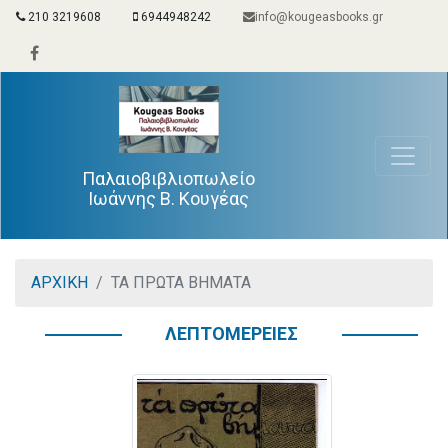
210 3219608
6944948242
info@kougeasbooks.gr
Παλαιοβιβλιοπωλείο
Ιωάννης Β. Κουγέας
ΑΡΧΙΚΗ
ΤΑ ΠΡΩΤΑ ΒΗΜΑΤΑ
ΛΕΠΤΟΜΕΡΕΙΕΣ