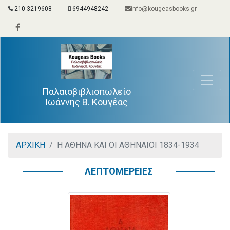
210 3219608
6944948242
info@kougeasbooks.gr
Παλαιοβιβλιοπωλείο
Ιωάννης Β. Κουγέας
ΑΡΧΙΚΗ
Η ΑΘΗΝΑ ΚΑΙ ΟΙ ΑΘΗΝΑΙΟΙ 1834-1934
ΛΕΠΤΟΜΕΡΕΙΕΣ