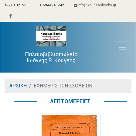
210 3219608
6944948242
info@kougeasbooks.gr
Παλαιοβιβλιοπωλείο
Ιωάννης Β. Κουγέας
ΑΡΧΙΚΗ
ΕΦΗΜΕΡΙΣ ΤΩΝ ΣΧΟΛΕΙΩΝ
ΛΕΠΤΟΜΕΡΕΙΕΣ