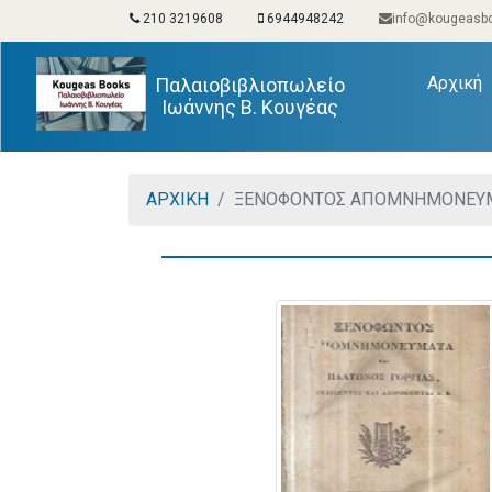
210 3219608
6944948242
info@kougeasbo
(
Αρχική
Παλαιοβιβλιοπωλείο
Ιωάννης Β. Κουγέας
ΑΡΧΙΚΗ
ΞΕΝΟΦΟΝΤΟΣ ΑΠΟΜΝΗΜΟΝΕΥΜΑΤΑ