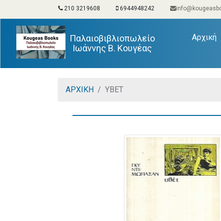
210 3219608
6944948242
info@kougeasbo
(
Αρχική
Παλαιοβιβλιοπωλείο
Ιωάννης Β. Κουγέας
ΑΡΧΙΚΗ
ΥΒΕΤ