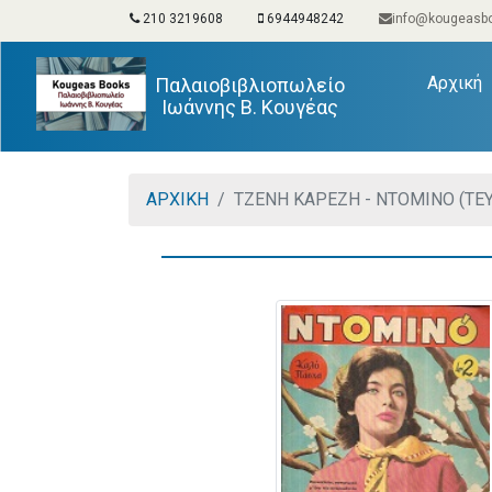
210 3219608
6944948242
info@kougeasbo
(
Αρχική
Παλαιοβιβλιοπωλείο
Ιωάννης Β. Κουγέας
ΑΡΧΙΚΗ
ΤΖΕΝΗ ΚΑΡΕΖΗ - ΝΤΟΜΙΝΟ (ΤΕΥ