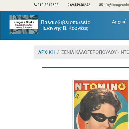
210 3219608
6944948242
info@kougeasbo
(
Αρχική
Παλαιοβιβλιοπωλείο
Ιωάννης Β. Κουγέας
ΑΡΧΙΚΗ
ΞΕΝΙΑ ΚΑΛΟΓΕΡΟΠΟΥΛΟΥ - ΝΤΟ