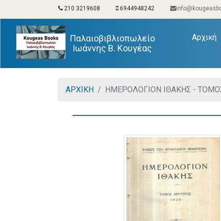
210 3219608
6944948242
info@kougeasbo
(
Αρχική
Παλαιοβιβλιοπωλείο
Ιωάννης Β. Κουγέας
ΑΡΧΙΚΗ
ΗΜΕΡΟΛΟΓΙΟΝ ΙΘΑΚΗΣ - ΤΟΜΟ