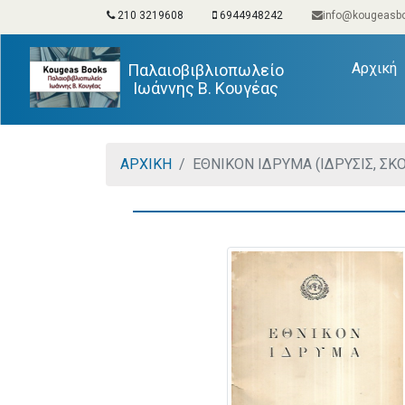
210 3219608
6944948242
info@kougeasbo
(
Αρχική
Παλαιοβιβλιοπωλείο
Ιωάννης Β. Κουγέας
ΑΡΧΙΚΗ
ΕΘΝΙΚΟΝ ΙΔΡΥΜΑ (ΙΔΡΥΣΙΣ, ΣΚΟ