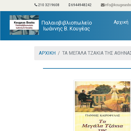
210 3219608
6944948242
info@kougeasbo
(
Αρχική
Παλαιοβιβλιοπωλείο
Ιωάννης Β. Κουγέας
ΑΡΧΙΚΗ
ΤΑ ΜΕΓΑΛΑ ΤΖΑΚΙΑ ΤΗΣ ΑΘΗΝΑ