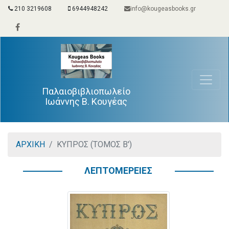
210 3219608
6944948242
info@kougeasbooks.gr
Παλαιοβιβλιοπωλείο
Ιωάννης Β. Κουγέας
ΑΡΧΙΚΗ
ΚΥΠΡΟΣ (ΤΟΜΟΣ Β')
ΛΕΠΤΟΜΕΡΕΙΕΣ