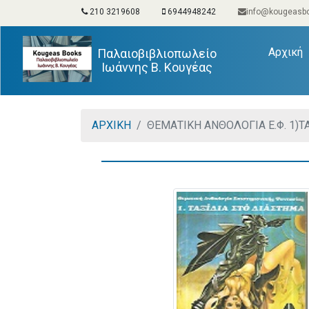
210 3219608
6944948242
info@kougeasbo
(
Αρχική
Παλαιοβιβλιοπωλείο
Ιωάννης Β. Κουγέας
ΑΡΧΙΚΗ
ΘΕΜΑΤΙΚΗ ΑΝΘΟΛΟΓΙΑ Ε.Φ. 1)Τ