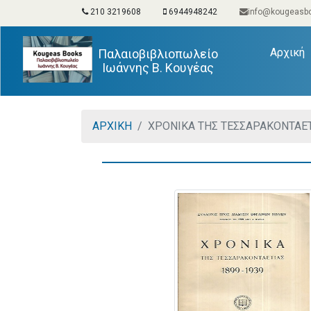
210 3219608
6944948242
info@kougeasbo
(
Αρχική
Παλαιοβιβλιοπωλείο
Ιωάννης Β. Κουγέας
ΑΡΧΙΚΗ
ΧΡΟΝΙΚΑ ΤΗΣ ΤΕΣΣΑΡΑΚΟΝΤΑΕΤ