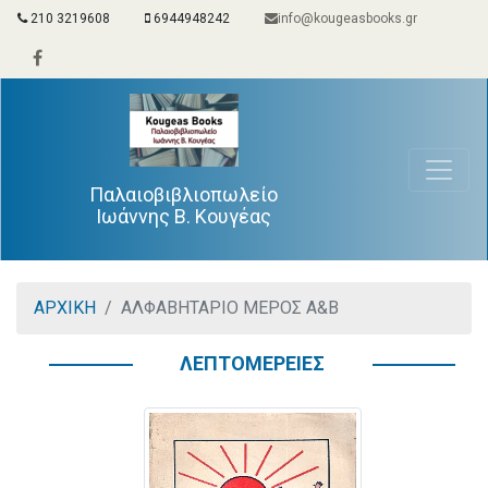
210 3219608
6944948242
info@kougeasbooks.gr
Παλαιοβιβλιοπωλείο
Ιωάννης Β. Κουγέας
ΑΡΧΙΚΗ
ΑΛΦΑΒΗΤΑΡΙΟ ΜΕΡΟΣ Α&Β
ΛΕΠΤΟΜΕΡΕΙΕΣ