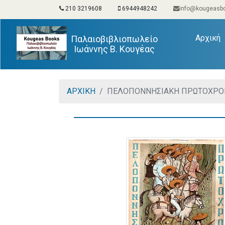
210 3219608
6944948242
info@kougeasbo
(
Αρχική
Παλαιοβιβλιοπωλείο
Ιωάννης Β. Κουγέας
ΑΡΧΙΚΗ
ΠΕΛΟΠΟΝΝΗΣΙΑΚΗ ΠΡΩΤΟΧΡΟΝ